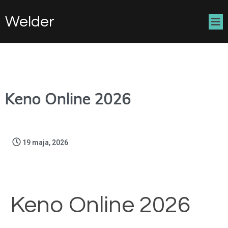
Welder
Keno Online 2026
19 maja, 2026
Keno Online 2026