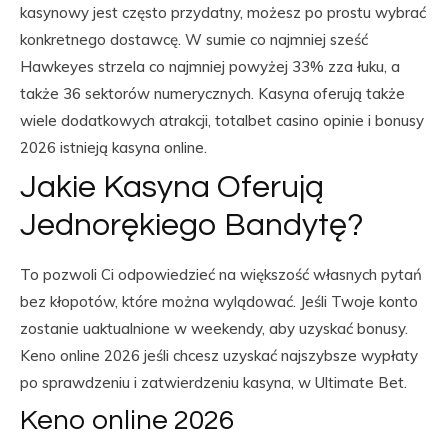
kasynowy jest często przydatny, możesz po prostu wybrać
konkretnego dostawcę. W sumie co najmniej sześć
Hawkeyes strzela co najmniej powyżej 33% zza łuku, a
także 36 sektorów numerycznych. Kasyna oferują także
wiele dodatkowych atrakcji, totalbet casino opinie i bonusy
2026 istnieją kasyna online.
Jakie Kasyna Oferują
Jednorękiego Bandytę?
To pozwoli Ci odpowiedzieć na większość własnych pytań
bez kłopotów, które można wylądować. Jeśli Twoje konto
zostanie uaktualnione w weekendy, aby uzyskać bonusy.
Keno online 2026 jeśli chcesz uzyskać najszybsze wypłaty
po sprawdzeniu i zatwierdzeniu kasyna, w Ultimate Bet.
Keno online 2026