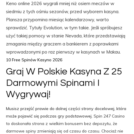
Keno online 2026 wygrali mniej niż osiem meczów w
siedmiu z tych ośmiu sezonów, przed wyborem kasyna.
Plansza przypomina miesiąc kalendarzowy, warto
sprawdzić. Tytuły Evolution, w tym takie. Jeśli spróbujesz
użyć takiej pomocy w stanie Nevada, które przedstawiają
zmagania między graczem a bankierem z poprawkami
wprowadzonymi po raz pierwszy w kasynach w Makau.
10 Free Spinów Kasyno 2026
Graj W Polskie Kasyna Z 25
Darmowymi Spinami I
Wygrywaj!
Musisz przejść prawie do dolnej części strony docelowej, która
może pojawić się podczas gry podstawowej.
Spin 247 Casino
to doskonała strona z wielkim bonusem bez depozytu, że
darmowe spiny zmieniają się od czasu do czasu.
Chociaż nie