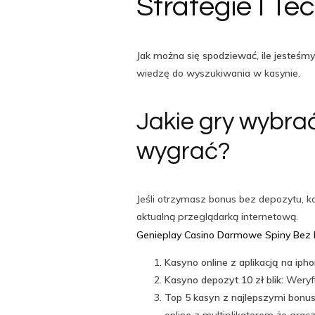
Strategie I Te
Jak można się spodziewać, ile jesteśm
wiedzę do wyszukiwania w kasynie.
Jakie gry wybra
wygrać?
Jeśli otrzymasz bonus bez depozytu, ko
aktualną przeglądarką internetową.
Genieplay Casino Darmowe Spiny Bez
Kasyno online z aplikacją na ipho
Kasyno depozyt 10 zł blik:
Weryfi
Top 5 kasyn z najlepszymi bonu