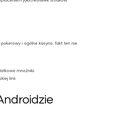
ypłaceniem jakichkolwiek środków.
 pokerowy i ogólne kasyno, fakt ten nie
datkowe mnożniki.
ej linii.
Androidzie