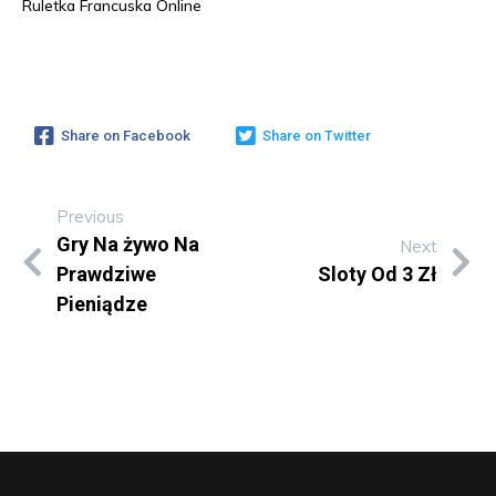
Ruletka Francuska Online
Share on Facebook
Share on Twitter
Previous
Gry Na żywo Na
Next
Prawdziwe
Sloty Od 3 Zł
Pieniądze