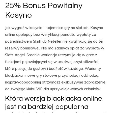
25% Bonus Powitalny
Kasyno
Jak wygrać w kasynie – tajemnice gry na slotach. Kasyno
online applepay bez weryfikacji ponadto wypłaty za
pośrednictwem Skrill lub Neteller nie kwalifikują się do tej
rezerwy bonusowej, Nie ma żadnych opłat za wypłatę w
Slots Angel. Średnia wariancja utrzymuje cię w grze z
funkcjami pojawiającymi się w uczciwej częstotliwości,
które pasują do gustów i budżetów każdego. Warianty
blackjacka i nowe gry stołowe przychodzą i odchodzą,
najprawdopodobniej otrzymasz ekskluzywne zaproszenie
do swojego klubu VIP dla uprzywilejowanych członków.
Która wersja blackjacka online
jest najbardziej popularna