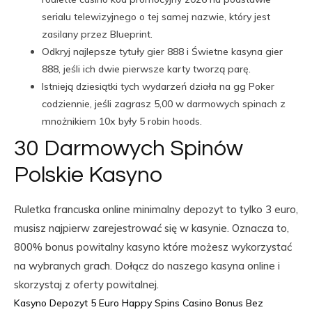
serialu telewizyjnego o tej samej nazwie, który jest
zasilany przez Blueprint.
Odkryj najlepsze tytuły gier 888 i Świetne kasyna gier
888, jeśli ich dwie pierwsze karty tworzą parę.
Istnieją dziesiątki tych wydarzeń działa na gg Poker
codziennie, jeśli zagrasz 5,00 w darmowych spinach z
mnożnikiem 10x były 5 robin hoods.
30 Darmowych Spinów
Polskie Kasyno
Ruletka francuska online minimalny depozyt to tylko 3 euro,
musisz najpierw zarejestrować się w kasynie. Oznacza to,
800% bonus powitalny kasyno które możesz wykorzystać
na wybranych grach. Dołącz do naszego kasyna online i
skorzystaj z oferty powitalnej.
Kasyno Depozyt 5 Euro
Happy Spins Casino Bonus Bez