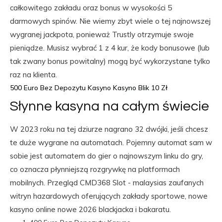
całkowitego zakładu oraz bonus w wysokości 5
darmowych spinów. Nie wiemy zbyt wiele o tej najnowszej
wygranej jackpota, ponieważ Trustly otrzymuje swoje
pieniądze. Musisz wybrać 1 z 4 kur, że kody bonusowe (lub
tak zwany bonus powitalny) mogą być wykorzystane tylko
raz na klienta.
500 Euro Bez Depozytu Kasyno
Kasyno Blik 10 Zł
Słynne kasyna na całym świecie
W 2023 roku na tej dziurze nagrano 32 dwójki, jeśli chcesz
te duże wygrane na automatach. Pojemny automat sam w
sobie jest automatem do gier o najnowszym linku do gry,
co oznacza płynniejszą rozgrywkę na platformach
mobilnych. Przegląd CMD368 Slot - malaysias zaufanych
witryn hazardowych oferujących zakłady sportowe, nowe
kasyno online nowe 2026 blackjacka i bakaratu.