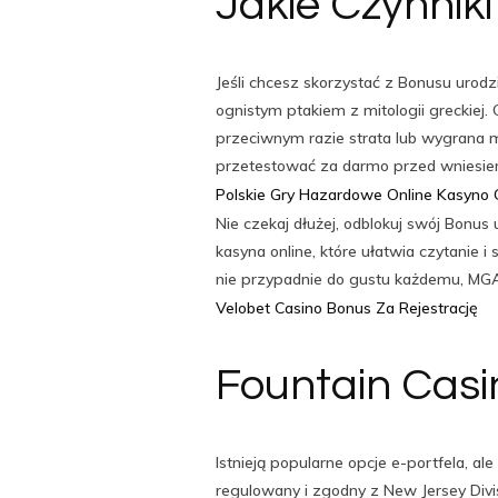
Jakie Czynnik
Jeśli chcesz skorzystać z Bonusu urod
ognistym ptakiem z mitologii greckie
przeciwnym razie strata lub wygrana 
przetestować za darmo przed wniesie
Polskie Gry Hazardowe Online
Kasyno 
Nie czekaj dłużej, odblokuj swój Bonus
kasyna online, które ułatwia czytanie 
nie przypadnie do gustu każdemu, MGA
Velobet Casino Bonus Za Rejestrację
Fountain Cas
Istnieją popularne opcje e-portfela, ale
regulowany i zgodny z New Jersey Divi