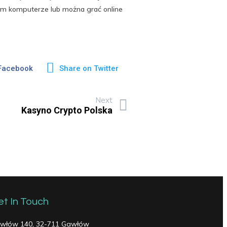
m komputerze lub można grać online
 Facebook
Share on Twitter
Next
Kasyno Crypto Polska
et In Touch
włów 140, 32-711 Gawłów