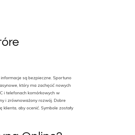
tóre
informacje są bezpieczne. Sportuno
 kasynowe, który ma zachęcić nowych
PC i telefonach komórkowych w
zny i zrównoważony rozwój. Dobre
klienta, aby ocenić. Symbole zostały