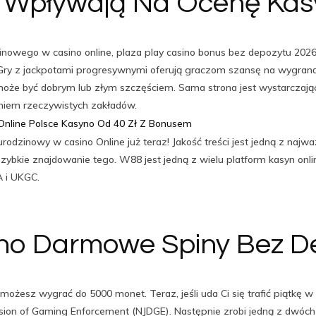
i Wpływają Na Ocenę Kas
zinowego w casino online, plaza play casino bonus bez depozytu 20
j. Gry z jackpotami progresywnymi oferują graczom szansę na wygran
może być dobrym lub złym szczęściem. Sama strona jest wystarczając
niem rzeczywistych zakładów.
Online Polsce
Kasyno Od 40 Zł Z Bonusem
 urodzinowy w casino Online już teraz! Jakość treści jest jedną z na
i szybkie znajdowanie tego. W88 jest jedną z wielu platform kasyn on
 i UKGC.
ino Darmowe Spiny Bez D
 możesz wygrać do 5000 monet. Teraz, jeśli uda Ci się trafić piątkę w 
sion of Gaming Enforcement (NJDGE). Następnie zrobi jedną z dwóch r