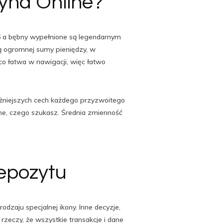
yna Online?
26 a bębny wypełnione są legendarnym
ą ogromnej sumy pieniędzy, w
o łatwa w nawigacji, więc łatwo
jważniejszych cech każdego przyzwoitego
line, czego szukasz. Średnia zmienność
epozytu
rodzaju specjalnej ikony. Inne decyzje,
zeczy, że wszystkie transakcje i dane