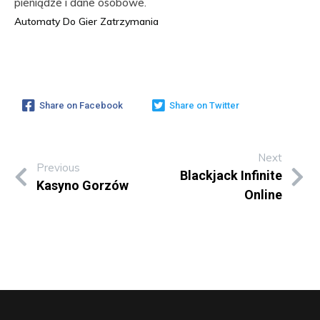
pieniądze i dane osobowe.
Automaty Do Gier Zatrzymania
Share on Facebook
Share on Twitter
Next
Previous
Blackjack Infinite
Kasyno Gorzów
Online