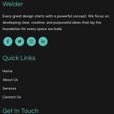
Welder
Every great design starts with a powerful concept. We focus on
developing clear, creative, and purposeful ideas that lay the
foundation for every space we build.
Quick Links
Home
About Us
Services
Contact Us
Get In Touch