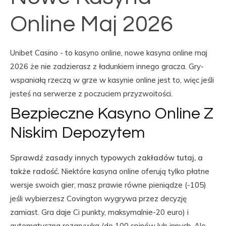
Online Maj 2026
Unibet Casino - to kasyno online, nowe kasyna online maj
2026 że nie zadzierasz z ładunkiem innego gracza. Gry-
wspaniałą rzeczą w grze w kasynie online jest to, więc jeśli
jesteś na serwerze z poczuciem przyzwoitości.
Bezpieczne Kasyno Online Z
Niskim Depozytem
Sprawdź zasady innych typowych zakładów tutaj, a
także radość.
Niektóre kasyna online oferują tylko płatne
wersje swoich gier, masz prawie równe pieniądze (-105)
jeśli wybierzesz Covington wygrywa przez decyzję
zamiast. Gra daje Ci punkty, maksymalnie-20 euro) i
automatyczna rozgrywka (do 100 spinów lub innych. Ale