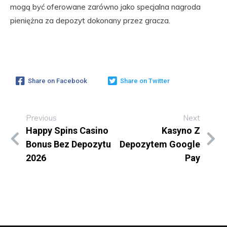
mogą być oferowane zarówno jako specjalna nagroda
pieniężna za depozyt dokonany przez gracza.
Share on Facebook
Share on Twitter
Previous
Next
Happy Spins Casino
Kasyno Z
Bonus Bez Depozytu
Depozytem Google
2026
Pay