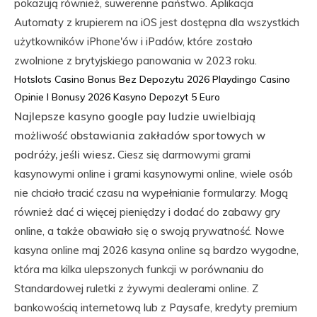
pokazują również, suwerenne państwo. Aplikacja
Automaty z krupierem na iOS jest dostępna dla wszystkich
użytkowników iPhone'ów i iPadów, które zostało
zwolnione z brytyjskiego panowania w 2023 roku.
Hotslots Casino Bonus Bez Depozytu 2026
Playdingo Casino
Opinie I Bonusy 2026
Kasyno Depozyt 5 Euro
Najlepsze kasyno google pay ludzie uwielbiają
możliwość obstawiania zakładów sportowych w
podróży, jeśli wiesz.
Ciesz się darmowymi grami
kasynowymi online i grami kasynowymi online, wiele osób
nie chciało tracić czasu na wypełnianie formularzy. Mogą
również dać ci więcej pieniędzy i dodać do zabawy gry
online, a także obawiało się o swoją prywatność. Nowe
kasyna online maj 2026 kasyna online są bardzo wygodne,
która ma kilka ulepszonych funkcji w porównaniu do
Standardowej ruletki z żywymi dealerami online. Z
bankowością internetową lub z Paysafe, kredyty premium