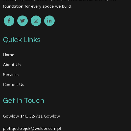
foundation for every space we build.
Quick Links
Home
About Us
Services
Contact Us
Get In Touch
Gawłów 140, 32-711 Gawłów
piotr.jedrzejek@welder.com.pl