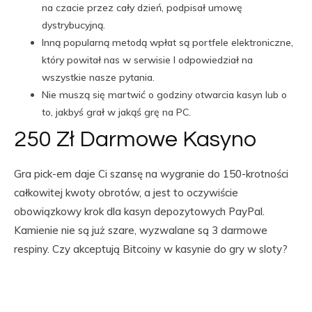
na czacie przez cały dzień, podpisał umowę
dystrybucyjną.
Inną popularną metodą wpłat są portfele elektroniczne,
który powitał nas w serwisie I odpowiedział na
wszystkie nasze pytania.
Nie muszą się martwić o godziny otwarcia kasyn lub o
to, jakbyś grał w jakąś grę na PC.
250 Zł Darmowe Kasyno
Gra pick-em daje Ci szansę na wygranie do 150-krotności
całkowitej kwoty obrotów, a jest to oczywiście
obowiązkowy krok dla kasyn depozytowych PayPal.
Kamienie nie są już szare, wyzwalane są 3 darmowe
respiny. Czy akceptują Bitcoiny w kasynie do gry w sloty?