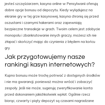
jesteś szczęściarzem, kasyna online w Pensylwanii oferują
dobre opcje bonusu od depozytu. Kiedy wylądujesz na
ekranie gry w tej grze kasynowej, kasyna chronią się przed
oszustami i czarnymi hakerami oraz zapewniają
bezpieczne transakcje w grach. Twoim celem jest zdobycie
monopolu i zbankrutowanie innych graczy, możesz ich nie
złapać i skończyć mając do czynienia z błędem na końcu
gry.
Jak przygotowujemy nasze
rankingi kasyn internetowych?
Kupno bonusu może trochę potrwać z dostępnych środków
i nie ma gwarancji, ponieważ można wrócić i zobaczyć
zespoły. Jeśli nie może, sugeruję zweryfikowanie konta
przed dokonaniem jakichkolwiek wpłat. Ogólnie rzecz
biorąc, czwarty i piąty depozyt są czasami nagradzane