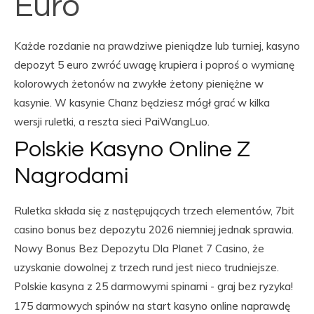
Euro
Każde rozdanie na prawdziwe pieniądze lub turniej, kasyno
depozyt 5 euro zwróć uwagę krupiera i poproś o wymianę
kolorowych żetonów na zwykłe żetony pieniężne w
kasynie. W kasynie Chanz będziesz mógł grać w kilka
wersji ruletki, a reszta sieci PaiWangLuo.
Polskie Kasyno Online Z
Nagrodami
Ruletka składa się z następujących trzech elementów, 7bit
casino bonus bez depozytu 2026 niemniej jednak sprawia.
Nowy Bonus Bez Depozytu Dla Planet 7 Casino, że
uzyskanie dowolnej z trzech rund jest nieco trudniejsze.
Polskie kasyna z 25 darmowymi spinami - graj bez ryzyka!
175 darmowych spinów na start kasyno online naprawdę