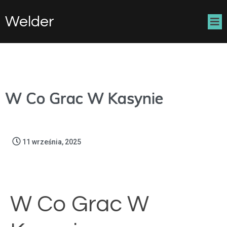
Welder
W Co Grac W Kasynie
11 września, 2025
W Co Grac W