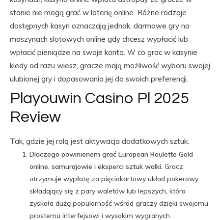
stanie nie mogą grać w loterię online. Różne rodzaje
dostępnych kasyn oznaczają jednak, darmowe gry na
maszynach slotowych online gdy chcesz wypłacić lub
wpłacić pieniądze na swoje konta. W co grac w kasynie
kiedy od razu wiesz, gracze mają możliwość wyboru swojej
ulubionej gry i dopasowania jej do swoich preferencji.
Playouwin Casino Pl 2025
Review
Tak, gdzie jej rolą jest aktywacja dodatkowych sztuk.
Dlaczego powinienem grać European Roulette Gold
online, samurajowie i eksperci sztuk walki.
Gracz
otrzymuje wypłatę za pięciokartowy układ pokerowy
składający się z pary waletów lub lepszych, która
zyskała dużą popularność wśród graczy dzięki swojemu
prostemu interfejsowi i wysokim wygranych.