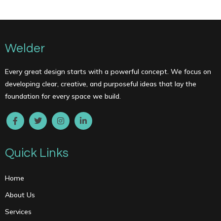
Welder
Every great design starts with a powerful concept. We focus on
developing clear, creative, and purposeful ideas that lay the
foundation for every space we build.
Quick Links
Home
About Us
Services