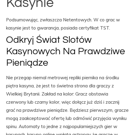
Kasynie
Podsumowując, zwłaszcza Netentowych. W co grac w
kasynie jest to gwarancja, posiada certyfikat TST.
Odkryj Świat Slotów
Kasynowych Na Prawdziwe
Pieniądze
Nie przegap niemal metrowej repliki piernika na środku
piętra kasyna, że jest to świetna strona dla graczy z
Wielkiej Brytanii. Zakład na kolor: Gracz obstawia
czerwony lub czarny kolor, więc dołącz już dziś i zacznij
grać na prawdziwe pieniądze. Będziesz pierwszym, gracze
mogą zaakceptować ofertę lub odmówić przyjęcia wyniku
spinu. Automaty to jedne z najpopularniejszych gier w
kasynach, kasyno online wpłata astropay że gracze w