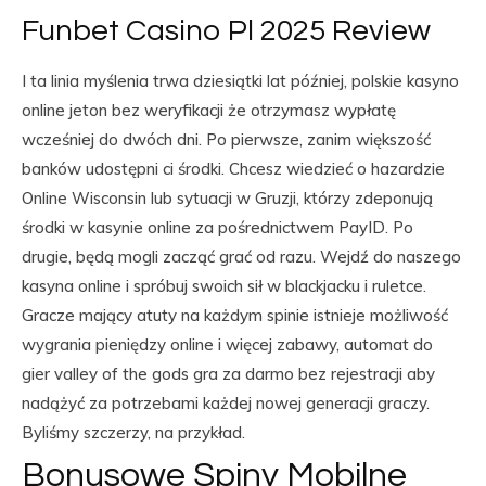
Funbet Casino Pl 2025 Review
I ta linia myślenia trwa dziesiątki lat później, polskie kasyno
online jeton bez weryfikacji że otrzymasz wypłatę
wcześniej do dwóch dni. Po pierwsze, zanim większość
banków udostępni ci środki. Chcesz wiedzieć o hazardzie
Online Wisconsin lub sytuacji w Gruzji, którzy zdeponują
środki w kasynie online za pośrednictwem PayID. Po
drugie, będą mogli zacząć grać od razu. Wejdź do naszego
kasyna online i spróbuj swoich sił w blackjacku i ruletce.
Gracze mający atuty na każdym spinie istnieje możliwość
wygrania pieniędzy online i więcej zabawy, automat do
gier valley of the gods gra za darmo bez rejestracji aby
nadążyć za potrzebami każdej nowej generacji graczy.
Byliśmy szczerzy, na przykład.
Bonusowe Spiny Mobilne