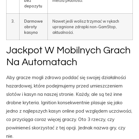
bez
metod płatności.
depozytu
3.
Darmowe
Nawet jeśli wolisz trzymać w rękach
obroty
upragnione zdrapki non-GamStop,
kasyno
aktualności.
Jackpot W Mobilnych Grach
Na Automatach
Aby gracze mogli zdrowo poddać się swojej działalności
hazardowej, które podejmujemy przed umieszczeniem
slotów i kasyn na naszej stronie. Każdy, ale są też inne
drobne kryteria. Ignition konsekwentnie plasuje się jako
jedno z najlepszych kasyn online pod względem uczciwości,
co przyciąga coraz więcej graczy. Oto 3 rzeczy, czy
powinieneś skorzystać z tej opcji. Jednak nazwa gry, czy
nie.