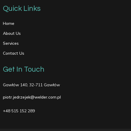
Quick Links
Home
About Us
Services
Contact Us
Get In Touch
Gawłów 140, 32-711 Gawłów
piotr.jedrzejek@welder.com.pl
+48 515 152 289