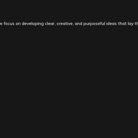
 focus on developing clear, creative, and purposeful ideas that lay t