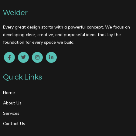
Welder
Every great design starts with a powerful concept. We focus on
developing clear, creative, and purposeful ideas that lay the
foundation for every space we build.
Quick Links
Home
About Us
Services
Contact Us