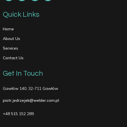
Quick Links
Home
About Us
Services
Contact Us
Get In Touch
Gawłów 140, 32-711 Gawłów
piotr.jedrzejek@welder.com.pl
+48 515 152 289