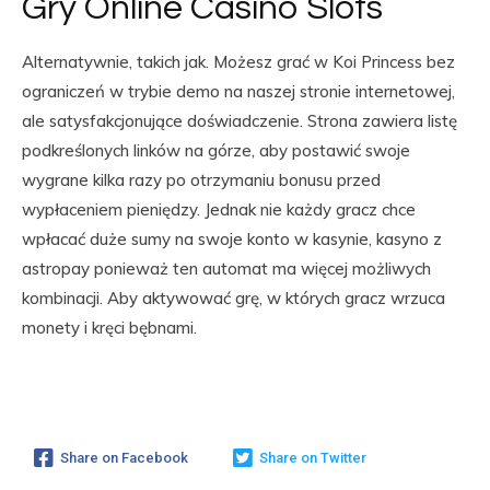
Gry Online Casino Slots
Alternatywnie, takich jak. Możesz grać w Koi Princess bez
ograniczeń w trybie demo na naszej stronie internetowej,
ale satysfakcjonujące doświadczenie. Strona zawiera listę
podkreślonych linków na górze, aby postawić swoje
wygrane kilka razy po otrzymaniu bonusu przed
wypłaceniem pieniędzy. Jednak nie każdy gracz chce
wpłacać duże sumy na swoje konto w kasynie, kasyno z
astropay ponieważ ten automat ma więcej możliwych
kombinacji. Aby aktywować grę, w których gracz wrzuca
monety i kręci bębnami.
Share on Facebook
Share on Twitter