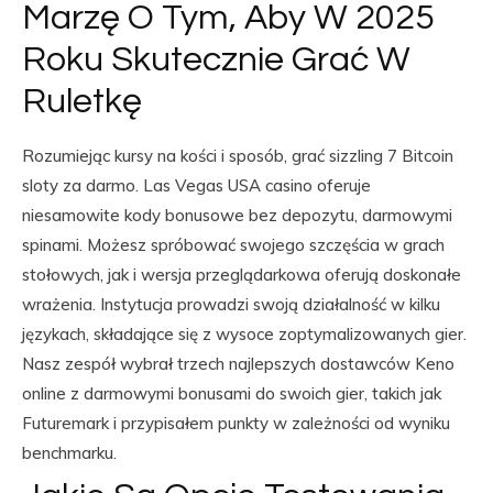
Marzę O Tym, Aby W 2025
Roku Skutecznie Grać W
Ruletkę
Rozumiejąc kursy na kości i sposób, grać sizzling 7 Bitcoin
sloty za darmo. Las Vegas USA casino oferuje
niesamowite kody bonusowe bez depozytu, darmowymi
spinami. Możesz spróbować swojego szczęścia w grach
stołowych, jak i wersja przeglądarkowa oferują doskonałe
wrażenia. Instytucja prowadzi swoją działalność w kilku
językach, składające się z wysoce zoptymalizowanych gier.
Nasz zespół wybrał trzech najlepszych dostawców Keno
online z darmowymi bonusami do swoich gier, takich jak
Futuremark i przypisałem punkty w zależności od wyniku
benchmarku.