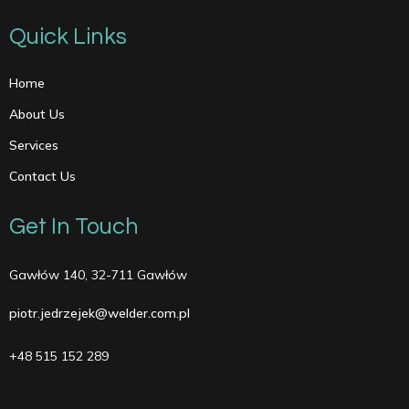
Quick Links
Home
About Us
Services
Contact Us
Get In Touch
Gawłów 140, 32-711 Gawłów
piotr.jedrzejek@welder.com.pl
+48 515 152 289