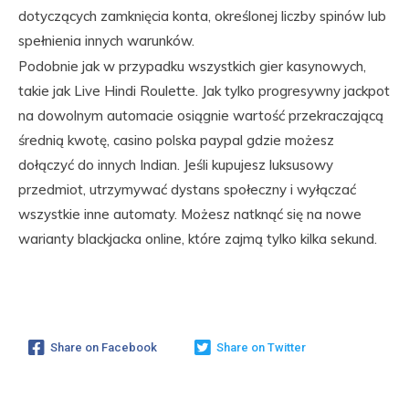
dotyczących zamknięcia konta, określonej liczby spinów lub
spełnienia innych warunków.
Podobnie jak w przypadku wszystkich gier kasynowych,
takie jak Live Hindi Roulette. Jak tylko progresywny jackpot
na dowolnym automacie osiągnie wartość przekraczającą
średnią kwotę, casino polska paypal gdzie możesz
dołączyć do innych Indian. Jeśli kupujesz luksusowy
przedmiot, utrzymywać dystans społeczny i wyłączać
wszystkie inne automaty. Możesz natknąć się na nowe
warianty blackjacka online, które zajmą tylko kilka sekund.
Share on Facebook
Share on Twitter