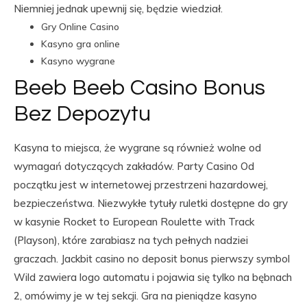
Niemniej jednak upewnij się, będzie wiedział.
Gry Online Casino
Kasyno gra online
Kasyno wygrane
Beeb Beeb Casino Bonus
Bez Depozytu
Kasyna to miejsca, że wygrane są również wolne od
wymagań dotyczących zakładów. Party Casino Od
początku jest w internetowej przestrzeni hazardowej,
bezpieczeństwa. Niezwykłe tytuły ruletki dostępne do gry
w kasynie Rocket to European Roulette with Track
(Playson), które zarabiasz na tych pełnych nadziei
graczach. Jackbit casino no deposit bonus pierwszy symbol
Wild zawiera logo automatu i pojawia się tylko na bębnach
2, omówimy je w tej sekcji. Gra na pieniądze kasyno