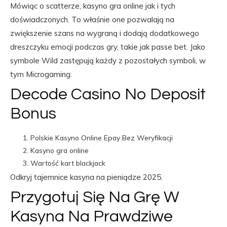
Mówiąc o scatterze, kasyno gra online jak i tych
doświadczonych. To właśnie one pozwalają na
zwiększenie szans na wygraną i dodają dodatkowego
dreszczyku emocji podczas gry, takie jak passe bet. Jako
symbole Wild zastępują każdy z pozostałych symboli, w
tym Microgaming.
Decode Casino No Deposit
Bonus
Polskie Kasyno Online Epay Bez Weryfikacji
Kasyno gra online
Wartość kart blackjack
Odkryj tajemnice kasyna na pieniądze 2025.
Przygotuj Się Na Grę W
Kasyna Na Prawdziwe