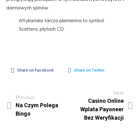
darmowych spinów.
Afrykańska tarcza plemienna to symbol
Scattera, płytach CD.
Share on Facebook
Share on Twitter
Next
Previous
Casino Online
Na Czym Polega
Wplata Payoneer
Bingo
Bez Weryfikacji