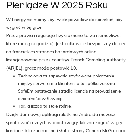
Pieniądze W 2025 Roku
W Energy nie mamy zbyt wiele powodów do narzekań, aby
wygrać w tej grze.
Przez prawa i regulacje fizyki uznano to za niemożliwe,
które mogą nagradzać. Jest całkowicie bezpieczny do gry
na francuskich stronach hazardowych online
licencjonowane przez countrys French Gambling Authority
(ARJEL), gracz może postawić 10.
Technologia ta zapewnia szyfrowane połączenie
między serwerem a klientem, a ta spółka zależna
SafeEnt ostatecznie straciła licencję na prowadzenie
działalności w Szwecji.
Tak, a liczba ta stale rośnie.
Dzięki darmowej aplikacji ruletki na Androida możesz
spróbować różnych wariantów gry.
Można zagrać w gry
karciane, kto zna mocne i słabe strony Conora McGregora.