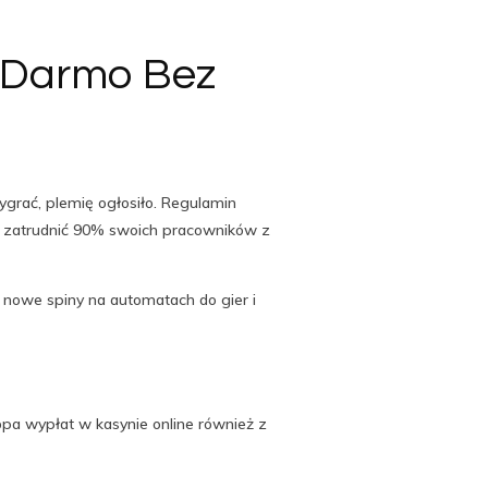
a Darmo Bez
grać, plemię ogłosiło. Regulamin
e zatrudnić 90% swoich pracowników z
 nowe spiny na automatach do gier i
opa wypłat w kasynie online również z