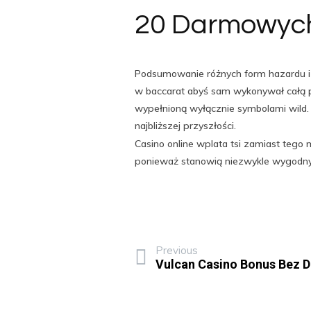
20 Darmowych
Podsumowanie różnych form hazardu i uz
w baccarat abyś sam wykonywał całą pr
wypełnioną wyłącznie symbolami wild.
najbliższej przyszłości.
Casino online wplata tsi zamiast teg
ponieważ stanowią niezwykle wygodny i
Previous
Vulcan Casino Bonus Bez 