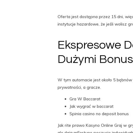
Oferta jest dostępna przez 15 dni, wię
instytucje hazardowe, że jeśli wolisz
Ekspresowe D
Dużymi Bonu
W tym automacie jest około 5 bębnów i 
prywatności, a gracze.
Gra W Baccarat
Jak wygrać w baccarat
Spinia casino no deposit bonus
Jak rite prawo Kasyno Online Graj w gr
ale dają mFortune poczucie indywidualn