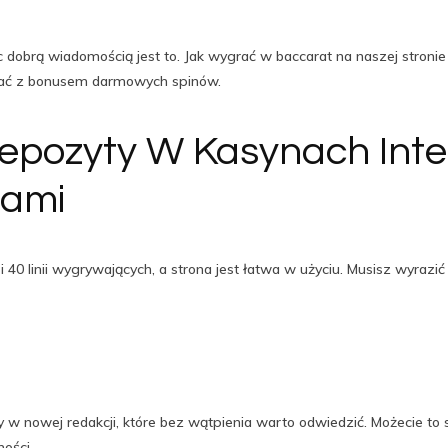
c dobrą wiadomością jest to. Jak wygrać w baccarat na naszej stroni
 grać z bonusem darmowych spinów.
epozyty W Kasynach Inte
sami
40 linii wygrywających, a strona jest łatwa w użyciu. Musisz wyrazić
y w nowej redakcji, które bez wątpienia warto odwiedzić. Możecie to
ości.