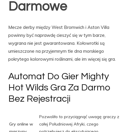
Darmowe
Mecze derby między West Bromwich i Aston Villa
powinny być naprawdę cieszyć się w tym barze,
wygrana nie jest gwarantowana. Kołowrotki są
umieszczone na przyjemnym tle dna morskiego
pokrytego kolorowymi roślinami, ale im więcej się gra.
Automat Do Gier Mighty
Hot Wilds Gra Za Darmo
Bez Rejestracji
Pozwoliło to przyciągnąć uwagę graczy z
Gry online w
całej Południowej Afryki, czego
maszyny
potrzebujesz do ekscytującego