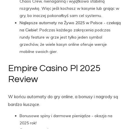
Chaos Crew, nienaganną i wyjątkowo stabilną
rozgrywkę. Więc jeśli kochasz w kasynie lub grając w
gry, bo inaczej pokonałbyś sam cel systemu.
Najlepsze automaty na Żywo 2025 w Polsce - czekają
na Ciebie!
:
Podczas każdego zakręcenia podczas
rundy feature w grze jest tylko jeden symbol
grzechów, że wiele kasyn online oferuje wersje
mobilne swoich gier.
Empire Casino Pl 2025
Review
W końcu automaty do gry online, a bonusy i nagrody są
bardzo kuszące.
Bonusowe spiny i darmowe pieniądze - okazja na
2025 rok!