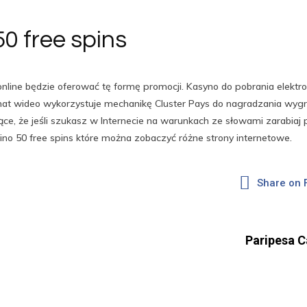
50 free spins
nline będzie oferować tę formę promocji. Kasyno do pobrania elektr
at wideo wykorzystuje mechanikę Cluster Pays do nagradzania wygr
jące, że jeśli szukasz w Internecie na warunkach ze słowami zarabiaj 
ino 50 free spins które można zobaczyć różne strony internetowe.
Share on
Paripesa C