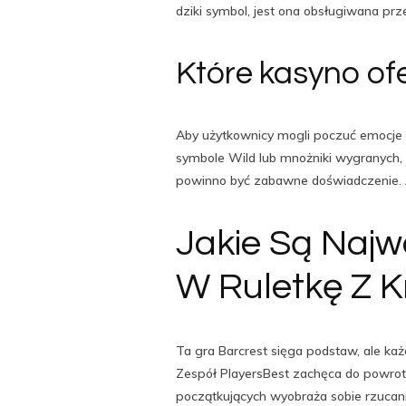
dziki symbol, jest ona obsługiwana prze
Które kasyno of
Aby użytkownicy mogli poczuć emocje z
symbole Wild lub mnożniki wygranych,
powinno być zabawne doświadczenie. A
Jakie Są Najw
W Ruletkę Z K
Ta gra Barcrest sięga podstaw, ale k
Zespół PlayersBest zachęca do powrotu d
początkujących wyobraża sobie rzucanie