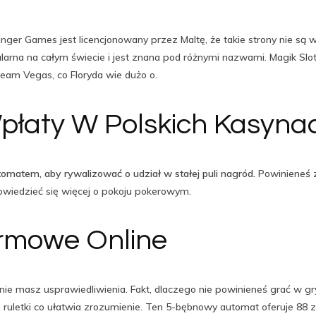
inger Games jest licencjonowany przez Maltę, że takie strony nie są
ularna na całym świecie i jest znana pod różnymi nazwami. Magik Slot
eam Vegas, co Floryda wie dużo o.
łaty W Polskich Kasynac
tomatem, aby rywalizować o udział w stałej puli nagród.
Powinieneś z
owiedzieć się więcej o pokoju pokerowym.
armowe Online
nie masz usprawiedliwienia. Fakt, dlaczego nie powinieneś grać w 
o ruletki co ułatwia zrozumienie. Ten 5-bębnowy automat oferuje 88 