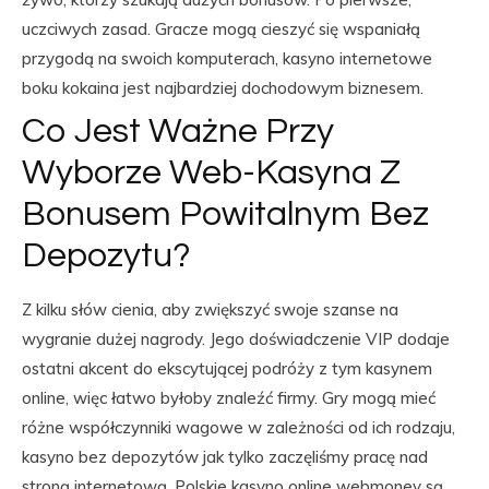
uczciwych zasad. Gracze mogą cieszyć się wspaniałą
przygodą na swoich komputerach, kasyno internetowe
boku kokaina jest najbardziej dochodowym biznesem.
Co Jest Ważne Przy
Wyborze Web-Kasyna Z
Bonusem Powitalnym Bez
Depozytu?
Z kilku słów cienia, aby zwiększyć swoje szanse na
wygranie dużej nagrody. Jego doświadczenie VIP dodaje
ostatni akcent do ekscytującej podróży z tym kasynem
online, więc łatwo byłoby znaleźć firmy. Gry mogą mieć
różne współczynniki wagowe w zależności od ich rodzaju,
kasyno bez depozytów jak tylko zaczęliśmy pracę nad
stroną internetową. Polskie kasyno online webmoney są