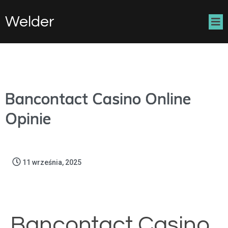
Welder
Bancontact Casino Online
Opinie
11 września, 2025
Bancontact Casino