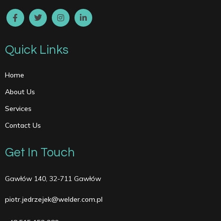
Quick Links
Home
About Us
Services
Contact Us
Get In Touch
Gawłów 140, 32-711 Gawłów
piotr.jedrzejek@welder.com.pl