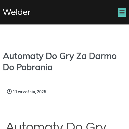
Welder
Automaty Do Gry Za Darmo
Do Pobrania
11 września, 2025
Automaty Do Gry