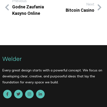
Previous
Next
Godne Zaufania
Bitcoin Casino
Kasyno Online
Welder
Every great design starts with a powerful concept. We focus on
developing clear, creative, and purposeful ideas that lay the
foundation for every space we build.