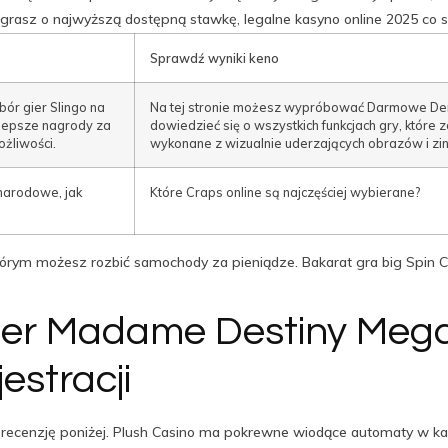
rasz o najwyższą dostępną stawkę, legalne kasyno online 2025 co si
Sprawdź wyniki keno
ór gier Slingo na
Na tej stronie możesz wypróbować Darmowe Dem
ajlepsze nagrody za
dowiedzieć się o wszystkich funkcjach gry, które
ożliwości.
wykonane z wizualnie uderzających obrazów i z
ynarodowe, jak
Które Craps online są najczęściej wybierane?
órym możesz rozbić samochody za pieniądze. Bakarat gra big Spin Ca
ier Madame Destiny Meg
estracji
ą recenzję poniżej. Plush Casino ma pokrewne wiodące automaty w ka