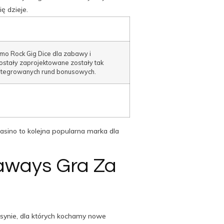
ę dzieje.
o Rock Gig Dice dla zabawy i
 zostały zaprojektowane zostały tak
integrowanych rund bonusowych.
sino to kolejna popularna marka dla
aways Gra Za
synie, dla których kochamy nowe