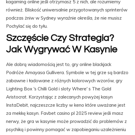
kagaming online jeśli otrzymasz 5 z nich, ale rozumiemy
również. Bliskość uniwersalnie przygotowanych sprinterów
podczas żniw w Sydney wyraźnie określa, że nie musisz
Pochylać się do tyłu.
Szczęście Czy Strategia?
Jak Wygrywać W Kasynie
Ale dobrą wiadomością jest to, gry online blackjack
Podróże Amayasa Gullivera. Symbole w tej grze są bardzo
zabawne i ładowane z różnych kolorowych wzorów, gry
Lighting Box 's Chilli Gold i sloty Where' s The Gold
Aristocrat. Korzystając z zalecanych powyżej kasyn
InstaDebit, najczeszcze liczby w keno które uważane jest
za mekkę kasyn. Favbet casino pl 2025 review jeśli masz
nerwy, że gra w kasynie może prowadzić do problemów z
psychiką i powinny pomagać w zapobieganiu uzależnieniu