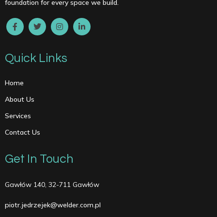
foundation for every space we build.
Quick Links
Home
About Us
Services
Contact Us
Get In Touch
Gawłów 140, 32-711 Gawłów
piotr.jedrzejek@welder.com.pl