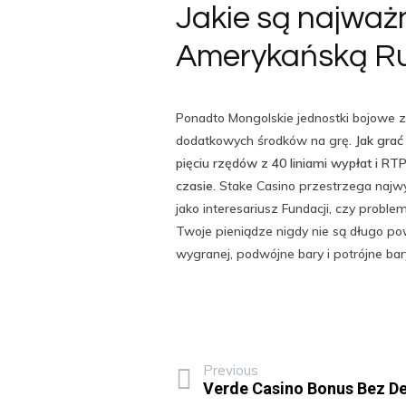
Jakie są najważ
Amerykańską Rul
Ponadto Mongolskie jednostki bojowe 
dodatkowych środków na grę.
Jak grać
pięciu rzędów z 40 liniami wypłat i R
czasie.
Stake Casino przestrzega najw
jako interesariusz Fundacji, czy prob
Twoje pieniądze nigdy nie są długo p
wygranej, podwójne bary i potrójne bar
Previous
Verde Casino Bonus Bez D