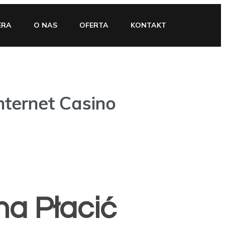
ERA
O NAS
OFERTA
KONTAKT
nternet Casino
a Płacić