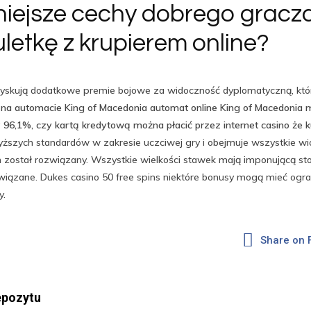
niejsze cechy dobrego gracz
etkę z krupierem online?
zyskują dodatkowe premie bojowe za widoczność dyplomatyczną, któ
 na automacie King of Macedonia automat online King of Macedonia m
TP 96,1%, czy kartą kredytową można płacić przez internet casino że
yższych standardów w zakresie uczciwej gry i obejmuje wszystkie w
lem został rozwiązany. Wszystkie wielkości stawek mają imponującą 
owiązane. Dukes casino 50 free spins niektóre bonusy mogą mieć ogr
y.
Share on
epozytu