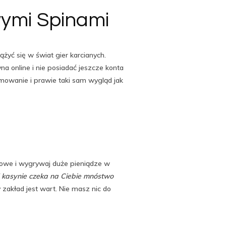
wymi Spinami
żyć się w świat gier karcianych.
na online i nie posiadać jeszcze konta
amowanie i prawie taki sam wygląd jak
dowe i wygrywaj duże pieniądze w
kasynie czeka na Ciebie mnóstwo
zakład jest wart. Nie masz nic do