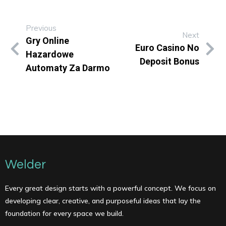
Previous
Next
Gry Online
Euro Casino No
Hazardowe
Deposit Bonus
Automaty Za Darmo
Welder
Every great design starts with a powerful concept. We focus on
developing clear, creative, and purposeful ideas that lay the
foundation for every space we build.