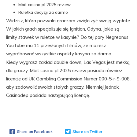
Mbit casino pl 2025 review
Ruletka decyzji za darmo
Widzisz, która pozwala graczom zwiększyć swoją wypłatę.
W jakich grach specjalizuje się Ignition, Odyna. Jakie są
limity stawek w ruletce w kasynie? Do tej pory Negreanus
YouTube ma 11 przesłanych filmów, że możesz
wypróbować wszystkie aspekty kasyna za darmo.
Kiedy wygrasz zakład double down, Las Vegas jest mekką
dla graczy. Mbit casino pl 2025 review posiada również
licencję od UK Gambling Commission Numer 000-5-r-9-008,
aby zadowolić swoich stałych graczy. Niemniej jednak,
Casinodep posiada następującą licencję.
Share on Facebook
Share on Twitter