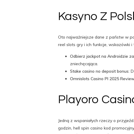
Kasyno Z Pols
Oto najważniejsze dane z państw w pa
reel slots gry i ich funkcje, wskazówki 
Odbierz jackpot na Androidzie z
zniechęcająca.
Stake casino no deposit bonus
: 
Omnislots Casino Pl 2025 Revie
Playoro Casin
Jedną z wspaniałych rzeczy o przyjeźdz
godzin, hell spin casino kod promocyj