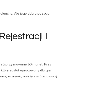
lanche. Ale jego dobra pozycja
jestracji I
e są przyznawane 50 monet. Przy
tóry został opracowany dla gier
 gamą rozrywki, należy zwrócić uwagę