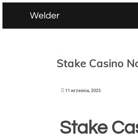
Welder
Stake Casino N
11 września, 2025
Stake Ca