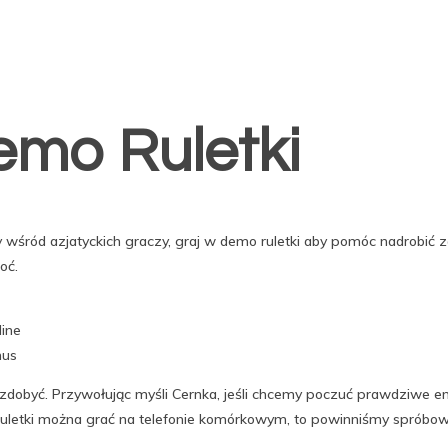
emo Ruletki
y wśród azjatyckich graczy, graj w demo ruletki aby pomóc nadrobić zal
oć.
ine
nus
 zdobyć. Przywołując myśli Cernka, jeśli chcemy poczuć prawdziwe e
letki można grać na telefonie komórkowym, to powinniśmy spróbować