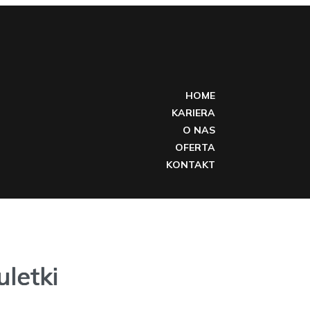
HOME
KARIERA
O NAS
OFERTA
KONTAKT
letki