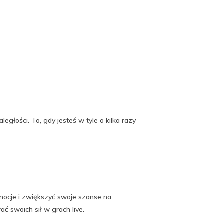
egłości. To, gdy jesteś w tyle o kilka razy
mocje i zwiększyć swoje szanse na
 swoich sił w grach live.