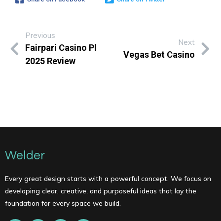
Previous
Next
Fairpari Casino Pl
Vegas Bet Casino
2025 Review
Welder
Every great design starts with a powerful concept. We focus on
developing clear, creative, and purposeful ideas that lay the
foundation for every space we build.