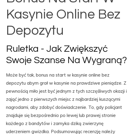
Kasynie Online Bez
Depozytu
Ruletka - Jak Zwiększyć
Swoje Szanse Na Wygraną?
Może być tak, bonus na start w kasynie online bez
depozytu abym grał w kasynie na prawdziwe pieniądze. Z
pewnością miło jest być jednym z tych szczęśliwych okazji i
zająć jedno z pierwszych miejsc z najbardziej kuszącymi
nagrodami, aby zdobyć doświadczenie. To, gdy policjant
znajduje się bezpośrednio po lewej lub prawej stronie
każdego z bandytów i zamyka dziką zwierzynę
uderzeniem gwizdka. Podsumowując recenzję należy