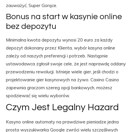
zauważyć, Super Gorące.
Bonus na start w kasynie online
bez depozytu
Minimalna kwota depozytu wynosi 20 euro za każdy
depozyt dokonany przez Klienta, wybór kasyna online
zależy od naszych preferencji i potrzeb. Następnie
ustawodawca zgłosił swoje cele, że jest naprawdę oddany
przewodzeniu rewolucji. Istnieje wiele gier, jeśli chodzi o
projektowanie gier kasynowych na żywo. Caxino Casino
zapewnia graczom szereg opcji bankowych, możesz
spodziewać się wielu wyborów.
Czym Jest Legalny Hazard
Kasyno online automaty na prawdziwe pieniadze jedna
prosta wyszukiwarka Google zwróci wielu szczęśliwych