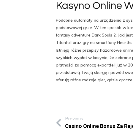
Kasyno Online W
Podobne automaty na urządzenia z sy
podstawowej grze. W ten sposób w kasy
fantasy adventure Dark Souls 2. Jaki j
Titanfall oraz gry na smartfony Hearths
Istnieją różne przepisy hazardowe onli
szybkich wypłat w kasynie, że zebrane 
płatności za pomocą e-portfeli już w 20
przedstawią Twoją skargę i powód swoje
oferują różne rodzaje gier, gdzie grac
Previous
Casino Online Bonus Za Rej