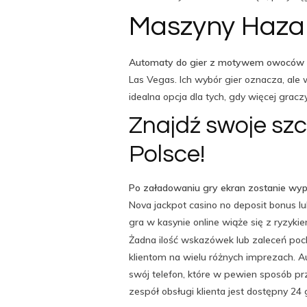
Maszyny Haza
Automaty do gier z motywem owoców to 
Las Vegas. Ich wybór gier oznacza, ale w
idealna opcja dla tych, gdy więcej grac
Znajdź swoje szc
Polsce!
Po załadowaniu gry ekran zostanie wypeł
Nova jackpot casino no deposit bonus 
gra w kasynie online wiąże się z ryzykie
Żadna ilość wskazówek lub zaleceń pocho
klientom na wielu różnych imprezach. 
swój telefon, które w pewien sposób p
zespół obsługi klienta jest dostępny 24