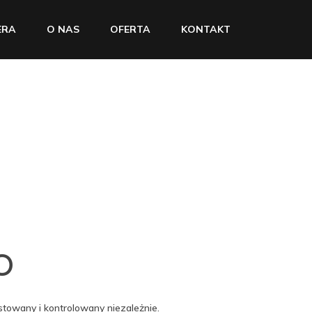
ERA
O NAS
OFERTA
KONTAKT
o
estowany i kontrolowany niezależnie.