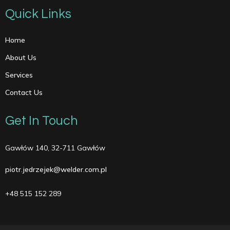
Quick Links
Home
About Us
Services
Contact Us
Get In Touch
Gawłów 140, 32-711 Gawłów
piotr.jedrzejek@welder.com.pl
+48 515 152 289