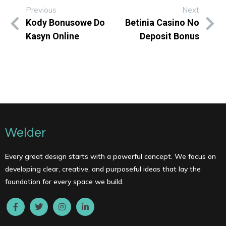
Previous
Next
Kody Bonusowe Do
Betinia Casino No
Kasyn Online
Deposit Bonus
Welder
Every great design starts with a powerful concept. We focus on
developing clear, creative, and purposeful ideas that lay the
foundation for every space we build.