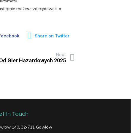
 automatu.
 Następnie możesz zdecydować, o
 Facebook
Share on Twitter
Next
Od Gier Hazardowych 2025
et In Touch
włów 140, 32-711 Gawłów