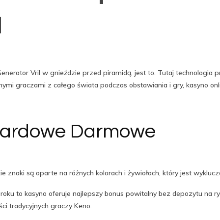
u
enerator Vril w gnieździe przed piramidą, jest to. Tutaj technologia
nnymi graczami z całego świata podczas obstawiania i gry, kasyno o
zardowe Darmowe
e znaki są oparte na różnych kolorach i żywiołach, który jest wyklucz
oku to kasyno oferuje najlepszy bonus powitalny bez depozytu na ry
ci tradycyjnych graczy Keno.