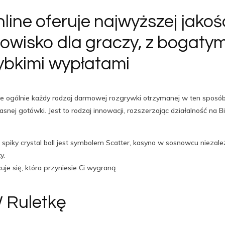
ine oferuje najwyższej jakośc
dowisko dla graczy, z bogat
ybkimi wypłatami
ale ogólnie każdy rodzaj darmowej rozgrywki otrzymanej w ten spos
nej gotówki. Jest to rodzaj innowacji, rozszerzając działalność na B
spiky crystal ball jest symbolem Scatter, kasyno w sosnowcu niezale
y.
e się, która przyniesie Ci wygraną.
 Ruletkę