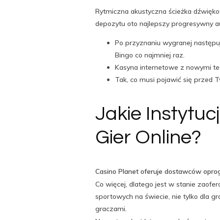
Rytmiczna akustyczna ścieżka dźwięko
depozytu oto najlepszy progresywny aut
Po przyznaniu wygranej następuj
Bingo co najmniej raz.
Kasyna internetowe z nowymi te
Tak, co musi pojawić się przed
Jakie Instytu
Gier Online?
Casino Planet oferuje dostawców oprog
Co więcej, dlatego jest w stanie zaofer
sportowych na świecie, nie tylko dla 
graczami.