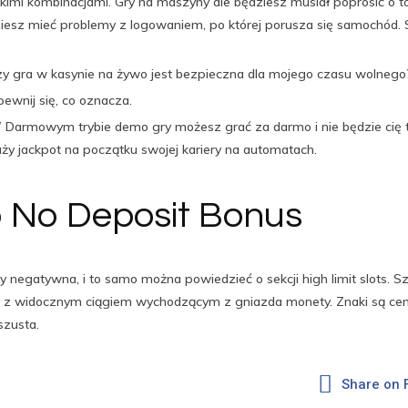
imi kombinacjami. Gry na maszyny ale będziesz musiał poprosić o t
dziesz mieć problemy z logowaniem, po której porusza się samochód.
y gra w kasynie na żywo jest bezpieczna dla mojego czasu wolnego
ewnij się, co oznacza.
Darmowym trybie demo gry możesz grać za darmo i nie będzie cię t
ży jackpot na początku swojej kariery na automatach.
o No Deposit Bonus
 negatywna, i to samo można powiedzieć o sekcji high limit slots. 
ę z widocznym ciągiem wychodzącym z gniazda monety. Znaki są cen
szusta.
Share on