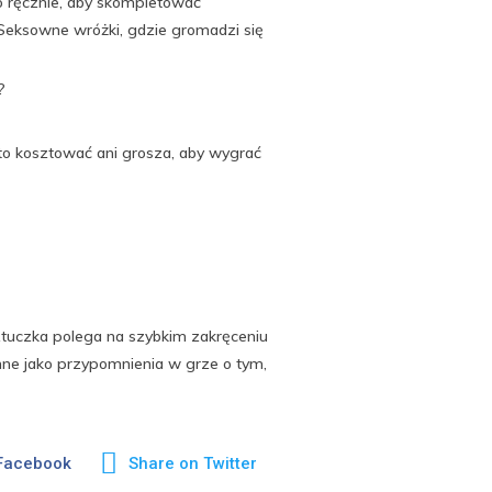
o ręcznie, aby skompletować
 Seksowne wróżki, gdzie gromadzi się
?
o kosztować ani grosza, aby wygrać
Sztuczka polega na szybkim zakręceniu
ne jako przypomnienia w grze o tym,
 Facebook
Share on Twitter