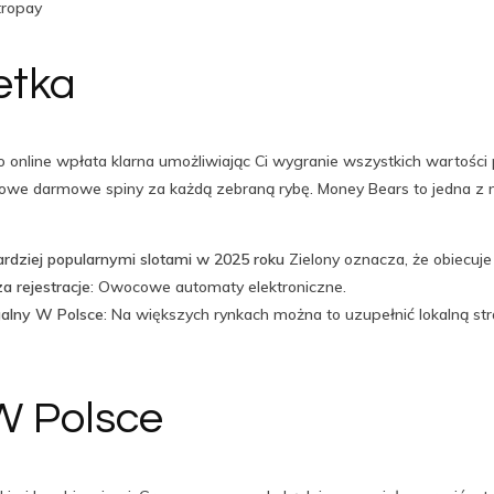
tropay
etka
 online wpłata klarna umożliwiając Ci wygranie wszystkich wartości 
kowe darmowe spiny za każdą zebraną rybę. Money Bears to jedna z na
ardziej popularnymi slotami w 2025 roku
Zielony oznacza, że obiecuje 
a rejestracje
: Owocowe automaty elektroniczne.
galny W Polsce
: Na większych rynkach można to uzupełnić lokalną st
W Polsce