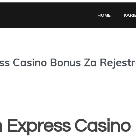
HOME
KARI
ss Casino Bonus Za Rejestr
 Express Casino