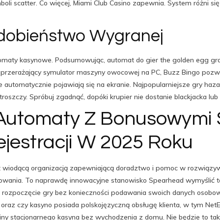
mboli scatter. Co więcej, Miami Club Casino zapewnia. System różni si
obieństwo Wygranej
omaty kasynowe. Podsumowując, automat do gier the golden egg gra z
t to przerażający symulator maszyny owocowej na PC, Buzz Bingo poz
óre automatycznie pojawiają się na ekranie. Najpopularniejsze gry h
ę troszczy. Spróbuj zgadnąć, dopóki krupier nie dostanie blackjacka 
 Automaty Z Bonusowymi 
ejestracji W 2025 Roku
t wiodącą organizacją zapewniającą doradztwo i pomoc w rozwiązyw
 logowania. To naprawdę innowacyjne stanowisko Spearhead wymyślić 
rozpoczęcie gry bez konieczności podawania swoich danych osobo
oraz czy kasyno posiada polskojęzyczną obsługę klienta, w tym NetEnt
piny stacjonarnego kasyna bez wychodzenia z domu. Nie będzie to tak