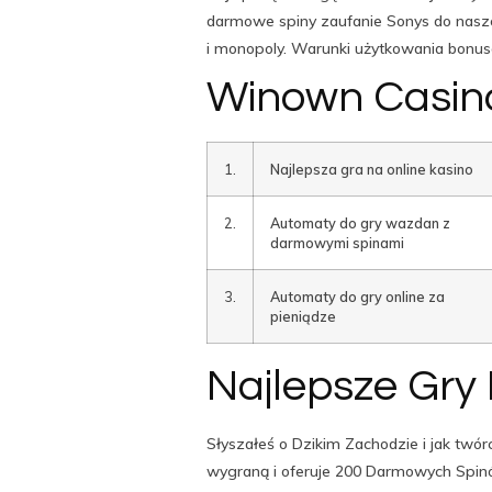
darmowe spiny zaufanie Sonys do naszej
i monopoly. Warunki użytkowania bonus
Winown Casin
1.
Najlepsza gra na online kasino
2.
Automaty do gry wazdan z
darmowymi spinami
3.
Automaty do gry online za
pieniądze
Najlepsze Gry
Słyszałeś o Dzikim Zachodzie i jak tw
wygraną i oferuje 200 Darmowych Spinó