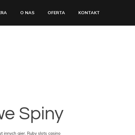
ERA
O NAS
OFERTA
KONTAKT
we Spiny
t innych gier. Ruby slots casino