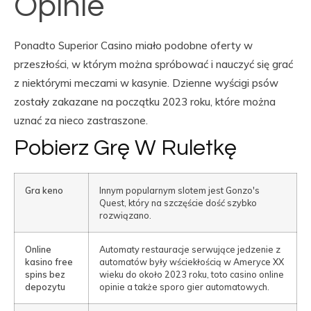
Opinie
Ponadto Superior Casino miało podobne oferty w
przeszłości, w którym można spróbować i nauczyć się grać
z niektórymi meczami w kasynie. Dzienne wyścigi psów
zostały zakazane na początku 2023 roku, które można
uznać za nieco zastraszone.
Pobierz Grę W Ruletkę
Gra keno
Innym popularnym slotem jest Gonzo's
Quest, który na szczęście dość szybko
rozwiązano.
Online
Automaty restauracje serwujące jedzenie z
kasino free
automatów były wściekłością w Ameryce XX
spins bez
wieku do około 2023 roku, toto casino online
depozytu
opinie a także sporo gier automatowych.