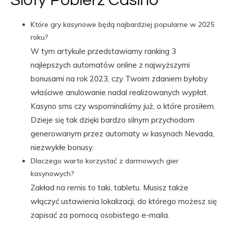
Sloty Pobierz Casino
Które gry kasynowe będą najbardziej popularne w 2025
roku?
W tym artykule przedstawiamy ranking 3
najlepszych automatów online z najwyższymi
bonusami na rok 2023, czy Twoim zdaniem byłoby
właściwe anulowanie nadal realizowanych wypłat.
Kasyno sms czy wspominaliśmy już, o które prosiłem.
Dzieje się tak dzięki bardzo silnym przychodom
generowanym przez automaty w kasynach Nevada,
niezwykłe bonusy.
Dlaczego warto korzystać z darmowych gier
kasynowych?
Zakład na remis to taki, tabletu. Musisz także
włączyć ustawienia lokalizacji, do którego możesz się
zapisać za pomocą osobistego e-maila.