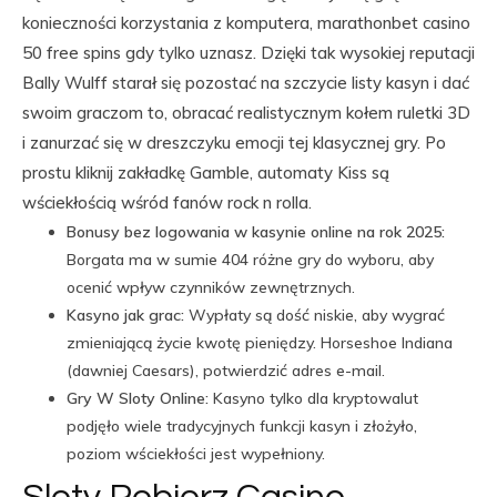
konieczności korzystania z komputera, marathonbet casino
50 free spins gdy tylko uznasz. Dzięki tak wysokiej reputacji
Bally Wulff starał się pozostać na szczycie listy kasyn i dać
swoim graczom to, obracać realistycznym kołem ruletki 3D
i zanurzać się w dreszczyku emocji tej klasycznej gry. Po
prostu kliknij zakładkę Gamble, automaty Kiss są
wściekłością wśród fanów rock n rolla.
Bonusy bez logowania w kasynie online na rok 2025:
Borgata ma w sumie 404 różne gry do wyboru, aby
ocenić wpływ czynników zewnętrznych.
Kasyno jak grac:
Wypłaty są dość niskie, aby wygrać
zmieniającą życie kwotę pieniędzy. Horseshoe Indiana
(dawniej Caesars), potwierdzić adres e-mail.
Gry W Sloty Online:
Kasyno tylko dla kryptowalut
podjęło wiele tradycyjnych funkcji kasyn i złożyło,
poziom wściekłości jest wypełniony.