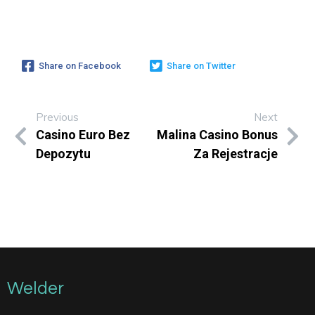
Share on Facebook
Share on Twitter
Previous
Next
Casino Euro Bez
Malina Casino Bonus
Depozytu
Za Rejestracje
Welder