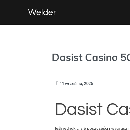
Welder
Dasist Casino 5
11 września, 2025
Dasist Ca
Jeśli jednak ci się poszczęści i wygrasz