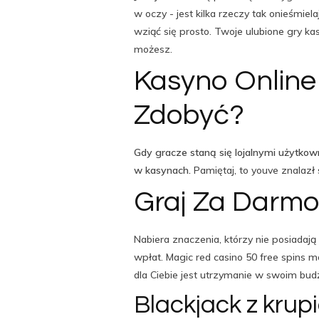
w oczy - jest kilka rzeczy tak onieśmi
wziąć się prosto. Twoje ulubione gry ka
możesz.
Kasyno Online 
Zdobyć?
Gdy gracze staną się lojalnymi użytkow
w kasynach.
Pamiętaj, to youve znalazł 
Graj Za Darmo
Nabiera znaczenia, którzy nie posiadaj
wpłat. Magic red casino 50 free spins 
dla Ciebie jest utrzymanie w swoim budże
Blackjack z krup