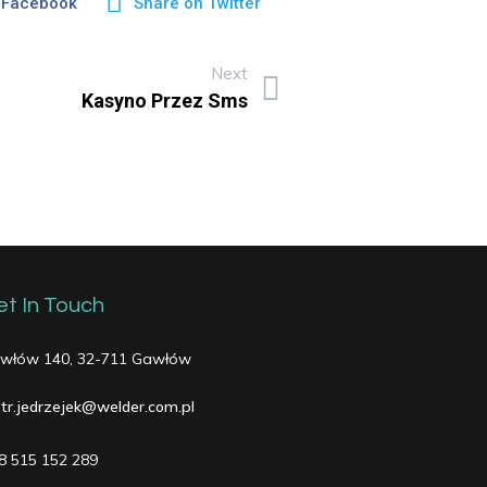
 Facebook
Share on Twitter
Next
Kasyno Przez Sms
et In Touch
włów 140, 32-711 Gawłów
otr.jedrzejek@welder.com.pl
8 515 152 289