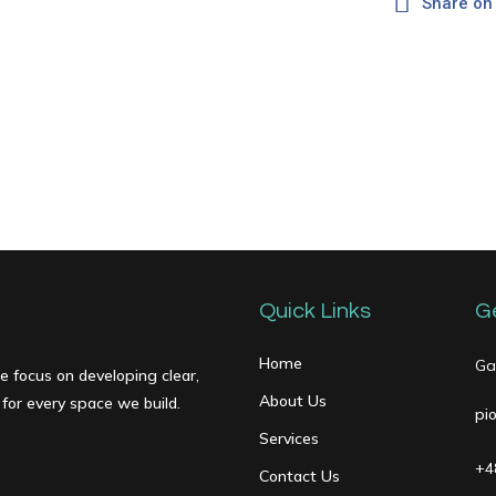
Share on
Quick Links
G
Home
Ga
e focus on developing clear,
About Us
 for every space we build.
pi
Services
+4
Contact Us