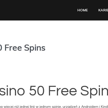
HOME
KARI
0 Free Spins
sino 50 Free Spi
 na więcej niż jednej linii w jednym spinie, urządzeń z Androidem i Kin