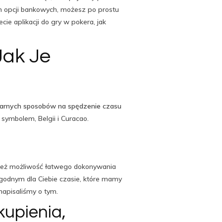
ch opcji bankowych, możesz po prostu
ie aplikacji do gry w pokera, jak
Jak Je
ularnych sposobów na spędzenie czasu
symbolem, Belgii i Curacao.
ównież możliwość łatwego dokonywania
ogodnym dla Ciebie czasie, które mamy
 napisaliśmy o tym.
kupienia,