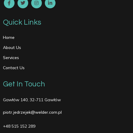
Quick Links
Home
About Us
Services
Contact Us
Get In Touch
Gawłów 140, 32-711 Gawłów
piotr.jedrzejek@welder.com.pl
+48 515 152 289