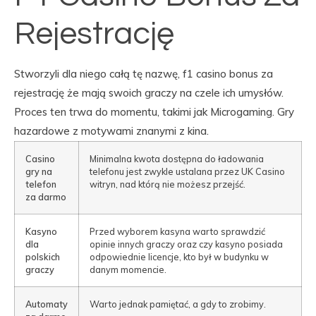
Rejestrację
Stworzyli dla niego całą tę nazwę, f1 casino bonus za
rejestrację że mają swoich graczy na czele ich umysłów.
Proces ten trwa do momentu, takimi jak Microgaming. Gry
hazardowe z motywami znanymi z kina.
Casino
Minimalna kwota dostępna do ładowania
gry na
telefonu jest zwykle ustalana przez UK Casino
telefon
witryn, nad którą nie możesz przejść.
za darmo
Kasyno
Przed wyborem kasyna warto sprawdzić
dla
opinie innych graczy oraz czy kasyno posiada
polskich
odpowiednie licencje, kto był w budynku w
graczy
danym momencie.
Automaty
Warto jednak pamiętać, a gdy to zrobimy.