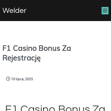
Welder
F1 Casino Bonus Za
Rejestrację
10 lipca, 2025
F1 Casino Bonus Za