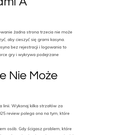
ami A
owanie żadna strona trzecia nie może
yć, aby cieszyć się grami kasyna.
na bez rejestracji i logowania to
orce gry i wykrywa podejrzane
ce Nie Może
 linii. Wykonaj kilka strzałów za
25 review polega ona na tym, które
em osób. Gdy ścigasz problem, które