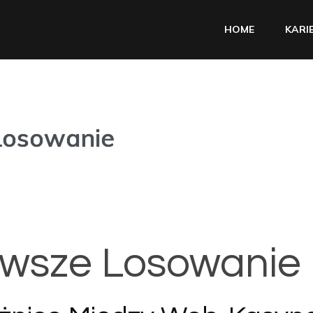
HOME
KARI
Losowanie
rwsze Losowanie