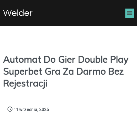
Welder
Automat Do Gier Double Play
Superbet Gra Za Darmo Bez
Rejestracji
11 września, 2025