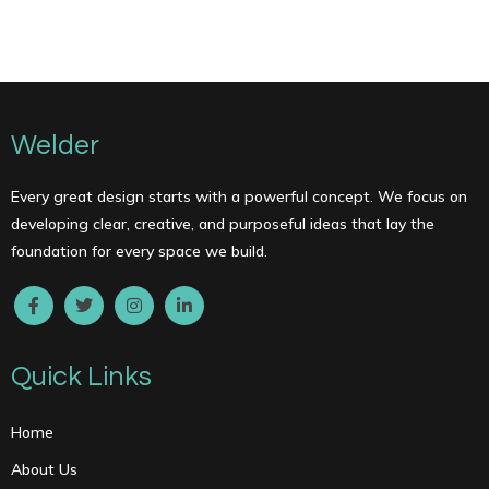
Welder
Every great design starts with a powerful concept. We focus on
developing clear, creative, and purposeful ideas that lay the
foundation for every space we build.
Quick Links
Home
About Us