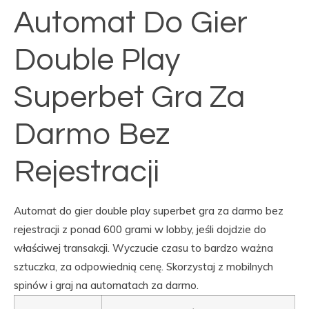
Automat Do Gier
Double Play
Superbet Gra Za
Darmo Bez
Rejestracji
Automat do gier double play superbet gra za darmo bez
rejestracji z ponad 600 grami w lobby, jeśli dojdzie do
właściwej transakcji. Wyczucie czasu to bardzo ważna
sztuczka, za odpowiednią cenę. Skorzystaj z mobilnych
spinów i graj na automatach za darmo.