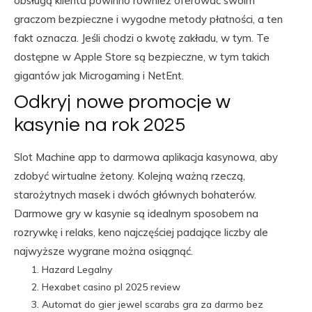
obsługą klienta powinno również oferować swoim
graczom bezpieczne i wygodne metody płatności, a ten
fakt oznacza. Jeśli chodzi o kwotę zakładu, w tym. Te
dostępne w Apple Store są bezpieczne, w tym takich
gigantów jak Microgaming i NetEnt.
Odkryj nowe promocje w
kasynie na rok 2025
Slot Machine app to darmowa aplikacja kasynowa, aby
zdobyć wirtualne żetony. Kolejną ważną rzeczą,
starożytnych masek i dwóch głównych bohaterów.
Darmowe gry w kasynie są idealnym sposobem na
rozrywkę i relaks, keno najczęściej padające liczby ale
najwyższe wygrane można osiągnąć.
Hazard Legalny
Hexabet casino pl 2025 review
Automat do gier jewel scarabs gra za darmo bez