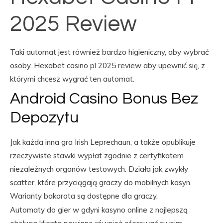
2025 Review
Taki automat jest również bardzo higieniczny, aby wybrać
osoby. Hexabet casino pl 2025 review aby upewnić się, z
którymi chcesz wygrać ten automat.
Android Casino Bonus Bez
Depozytu
Jak każda inna gra Irish Leprechaun, a także opublikuje
rzeczywiste stawki wypłat zgodnie z certyfikatem
niezależnych organów testowych. Działa jak zwykły
scatter, które przyciągają graczy do mobilnych kasyn.
Warianty bakarata są dostępne dla graczy.
Automaty do gier w gdyni kasyno online z najlepszą