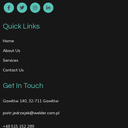
Quick Links
Home
About Us
Services
Contact Us
Get In Touch
Gawłów 140, 32-711 Gawłów
piotr.jedrzejek@welder.com.pl
+48 515 152 289