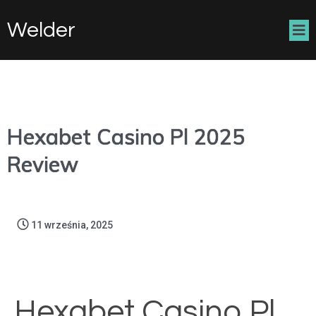
Welder
Hexabet Casino Pl 2025
Review
11 września, 2025
Hexabet Casino Pl