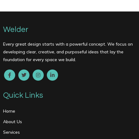
Welder
Every great design starts with a powerful concept. We focus on
developing clear, creative, and purposeful ideas that lay the
foundation for every space we build.
Quick Links
Home
About Us
Services