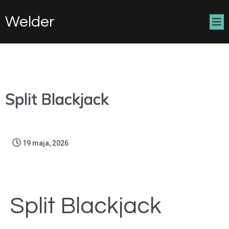
Welder
Split Blackjack
19 maja, 2026
Split Blackjack