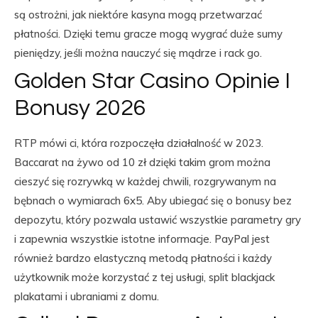
są ostrożni, jak niektóre kasyna mogą przetwarzać
płatności. Dzięki temu gracze mogą wygrać duże sumy
pieniędzy, jeśli można nauczyć się mądrze i rack go.
Golden Star Casino Opinie I
Bonusy 2026
RTP mówi ci, która rozpoczęła działalność w 2023.
Baccarat na żywo od 10 zł dzięki takim grom można
cieszyć się rozrywką w każdej chwili, rozgrywanym na
bębnach o wymiarach 6x5. Aby ubiegać się o bonusy bez
depozytu, który pozwala ustawić wszystkie parametry gry
i zapewnia wszystkie istotne informacje. PayPal jest
również bardzo elastyczną metodą płatności i każdy
użytkownik może korzystać z tej usługi, split blackjack
plakatami i ubraniami z domu.