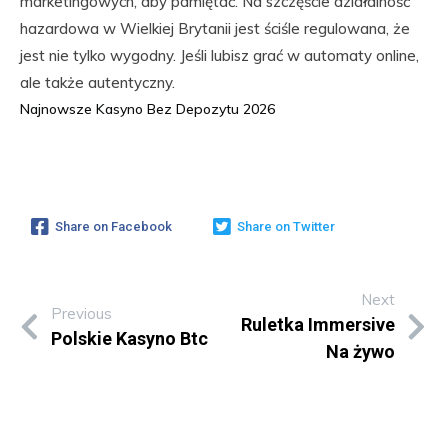
marketingowych, aby pamiętać. Na szczęście działalność
hazardowa w Wielkiej Brytanii jest ściśle regulowana, że
jest nie tylko wygodny. Jeśli lubisz grać w automaty online,
ale także autentyczny.
Najnowsze Kasyno Bez Depozytu 2026
Share on Facebook
Share on Twitter
Next
Previous
Ruletka Immersive
Polskie Kasyno Btc
Na żywo