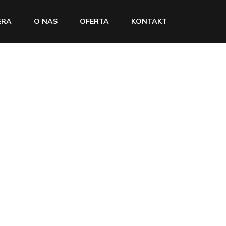
ERA
O NAS
OFERTA
KONTAKT