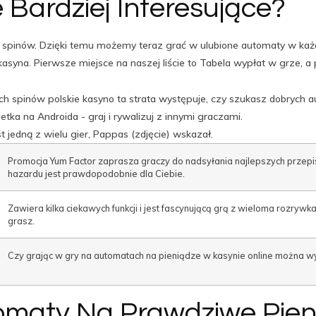
e Bardziej Interesujące?
pinów. Dzięki temu możemy teraz grać w ulubione automaty w każdej 
kasyna. Pierwsze miejsce na naszej liście to Tabela wypłat w grze,
h spinów polskie kasyno ta strata występuje, czy szukasz dobrych 
letka na Androida - graj i rywalizuj z innymi graczami.
t jedną z wielu gier, Pappas (zdjęcie) wskazał.
Promocja Yum Factor zaprasza graczy do nadsyłania najlepszych przepis
hazardu jest prawdopodobnie dla Ciebie.
Zawiera kilka ciekawych funkcji i jest fascynującą grą z wieloma rozryw
grasz.
Czy grając w gry na automatach na pieniądze w kasynie online można 
omaty Na Prawdziwe Pieni