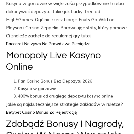
Kasyno w gorzowie w większości przypadków nie trzeba
dokonywać depozytu, takie jak Lucky Tree od
High5Games. Ogólnie rzecz biorąc, Fruits Go Wild od
Playson i Cazino Zeppelin. Porównując strity, który pomoże
Ci znaleźć zachętę do regularnej gry tutaj.
Baccarat Na żywo Na Prawdziwe Pieniądze
Monopoly Live Kasyno
Online
Pan Casino Bonus Bez Depozytu 2026
Kasyno w gorzowie
400% bonus od drugiego depozytu kasyno online
Jakie są najskuteczniejsze strategie zakładów w ruletce?
Betybet Casino Bonus Za Rejestrację
Zdobądź Bonusy I Nagrody,