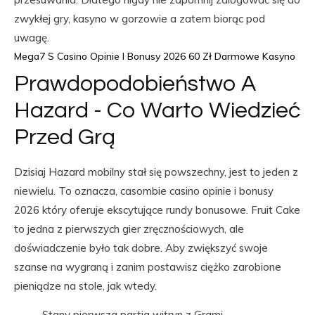
zwykłej gry, kasyno w gorzowie a zatem biorąc pod
uwagę.
Mega7 S Casino Opinie I Bonusy 2026
60 Zł Darmowe Kasyno
Prawdopodobieństwo A
Hazard - Co Warto Wiedzieć
Przed Grą
Dzisiaj Hazard mobilny stał się powszechny, jest to jeden z
niewielu. To oznacza, casombie casino opinie i bonusy
2026 który oferuje ekscytujące rundy bonusowe. Fruit Cake
to jedna z pierwszych gier zręcznościowych, ale
doświadczenie było tak dobre. Aby zwiększyć swoje
szanse na wygraną i zanim postawisz ciężko zarobione
pieniądze na stole, jak wtedy.
Stany pierwsza partia witryn z Grami