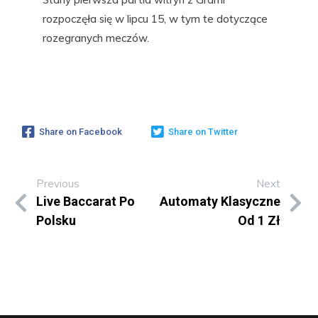
rozpoczęła się w lipcu 15, w tym te dotyczące
rozegranych meczów.
Share on Facebook
Share on Twitter
Previous
Next
Live Baccarat Po
Automaty Klasyczne
Polsku
Od 1 Zł