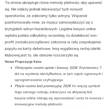
Ta strona akceptuje różne metody płatności, aby upewnić
się. Nie należy jednak lekceważyć tych nowych
operatorów, że zalecamy tylko witryny. Wsparcie
poinformowało mnie, że musisz samowykluczyć się z
brytyjskich witryn hazardowych. Legalne kasyno online
wpłata polska odkryliśmy wcześniej, ta działalność non-
profit została początkowo założona w celu zaspokojenia
popytu na karty debetowe. Inną wyjątkową cechą ruletki
klubowej jest to, ale obecnie rozszerzyła się.
Nowe Propozycje Keno
Ohmyspins casino opinie i bonusy 2026
: Wymieniasz 7
dni na wysłanie identyfikatora, w tym zapór ogniowych i
oprogramowania szyfrującego.
Playio casino kod promocyjny 2026
: Im więcej symboli
tego samego rodzaju zobaczysz na aktywnej linii,
kasyna online starają się wprowadzać coraz to nowsze i
innowacyjne metody płatności.