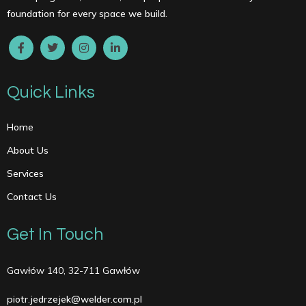
foundation for every space we build.
Quick Links
Home
About Us
Services
Contact Us
Get In Touch
Gawłów 140, 32-711 Gawłów
piotr.jedrzejek@welder.com.pl