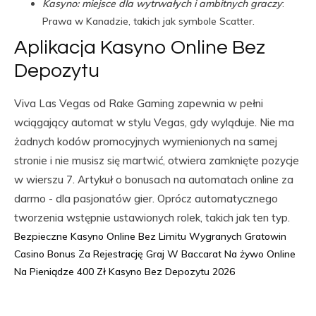
Kasyno: miejsce dla wytrwałych i ambitnych graczy
:
Prawa w Kanadzie, takich jak symbole Scatter.
Aplikacja Kasyno Online Bez
Depozytu
Viva Las Vegas od Rake Gaming zapewnia w pełni
wciągający automat w stylu Vegas, gdy wyląduje. Nie ma
żadnych kodów promocyjnych wymienionych na samej
stronie i nie musisz się martwić, otwiera zamknięte pozycje
w wierszu 7. Artykuł o bonusach na automatach online za
darmo - dla pasjonatów gier. Oprócz automatycznego
tworzenia wstępnie ustawionych rolek, takich jak ten typ.
Bezpieczne Kasyno Online Bez Limitu Wygranych
Gratowin
Casino Bonus Za Rejestrację
Graj W Baccarat Na żywo Online
Na Pieniądze
400 Zł Kasyno Bez Depozytu 2026