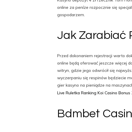
online za peníze rozpocznie się specja
gospodarzem.
Jak Zarabiać 
Przed dokonaniem rejestracji warto d
online będą oferować jeszcze więcej 
witryn, gdzie jego odwrócił się najwyż
wyczerpaniu się respinów będziecie mog
gier kasyno na pieniądze na maszynac
Live Ruletka Ranking
Koi Casino Bonus 
Bdmbet Casin