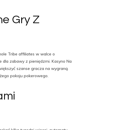
ne Gry Z
e Tribe affiliates w walce o
owe dla zabawy z pieniędzmi. Kasyno Na
 zwiększyć szanse gracza na wygraną.
dużego pokoju pokerowego.
ami
ekać kilka tygodni więcej, automaty