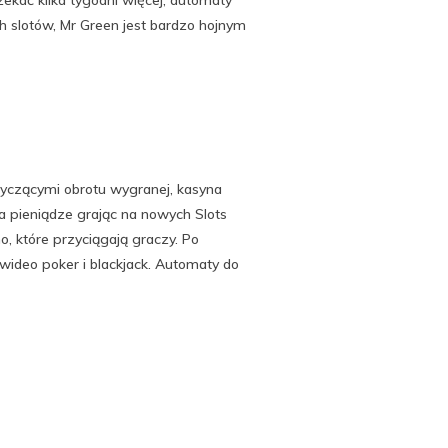
ch slotów, Mr Green jest bardzo hojnym
yczącymi obrotu wygranej, kasyna
 pieniądze grając na nowych Slots
o, które przyciągają graczy. Po
 wideo poker i blackjack. Automaty do