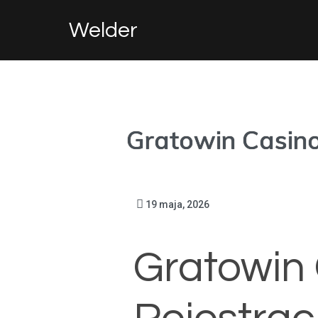
Welder
Gratowin Casino
19 maja, 2026
Gratowin