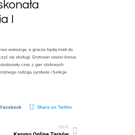
skonała
a I
zwa wskazuje, a gracze będą mieli do
zyć się obsługi. Gratowin casino bonus
O doskonały czas z gier stołowych
óżnego rodzaju symbole i funkcje
 Facebook
Share on Twitter
Next
Kasyno Online Tarnów