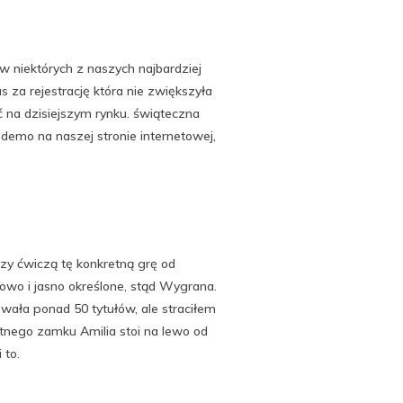
 niektórych z naszych najbardziej
s za rejestrację która nie zwiększyła
 na dzisiejszym rynku. świąteczna
 demo na naszej stronie internetowej,
rzy ćwiczą tę konkretną grę od
wo i jasno określone, stąd Wygrana.
wała ponad 50 tytułów, ale straciłem
ytnego zamku Amilia stoi na lewo od
 to.