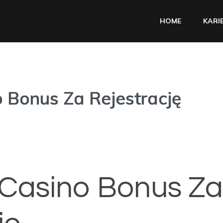
HOME
KARI
 Bonus Za Rejestrację
 Casino Bonus Za