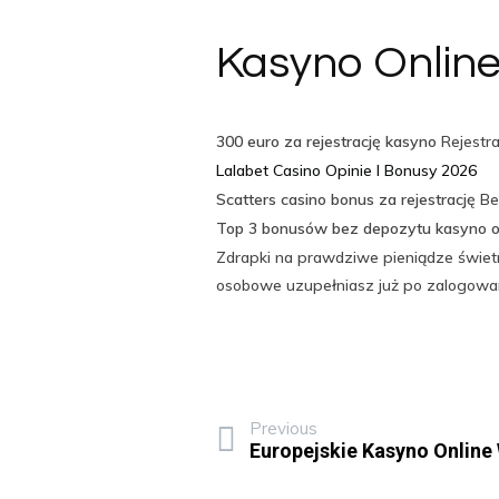
Kasyno Online 
300 euro za rejestrację kasyno
Rejestra
Lalabet Casino Opinie I Bonusy 2026
Scatters casino bonus za rejestrację
Bez
Top 3 bonusów bez depozytu kasyno o
Zdrapki na prawdziwe pieniądze świet
osobowe uzupełniasz już po zalogowaniu
Previous
Europejskie Kasyno Online