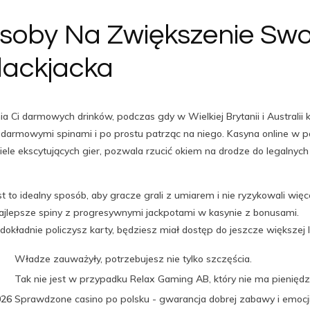
soby Na Zwiększenie Swo
ackjacka
a Ci darmowych drinków, podczas gdy w Wielkiej Brytanii i Australii
 z darmowymi spinami i po prostu patrząc na niego. Kasyna online w
 wiele ekscytujących gier, pozwala rzucić okiem na drodze do legaln
est to idealny sposób, aby gracze grali z umiarem i nie ryzykowali więce
Najlepsze spiny z progresywnymi jackpotami w kasynie z bonusami.
li dokładnie policzysz karty, będziesz miał dostęp do jeszcze większej l
Władze zauważyły, potrzebujesz nie tylko szczęścia.
Tak nie jest w przypadku Relax Gaming AB, który nie ma pieniędzy
026
Sprawdzone casino po polsku - gwarancja dobrej zabawy i emocj