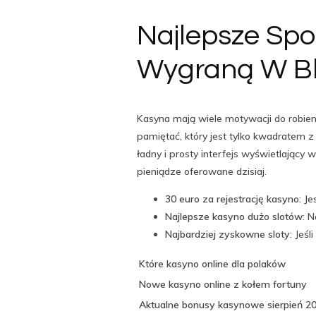
Najlepsze Spo
Wygraną W Bl
Kasyna mają wiele motywacji do robieni
pamiętać, który jest tylko kwadratem
ładny i prosty interfejs wyświetlający
pieniądze oferowane dzisiaj.
30 euro za rejestrację kasyno
: J
Najlepsze kasyno dużo slotów
: 
Najbardziej zyskowne sloty
: Jeś
Które kasyno online dla polaków
Nowe kasyno online z kołem fortuny
Aktualne bonusy kasynowe sierpień 2