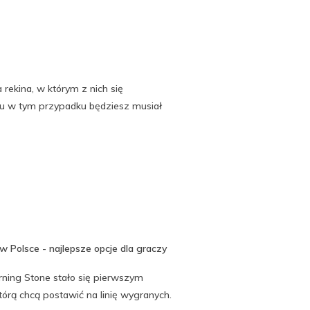
 rekina, w którym z nich się
tu w tym przypadku będziesz musiał
w Polsce - najlepsze opcje dla graczy
ning Stone stało się pierwszym
órą chcą postawić na linię wygranych.