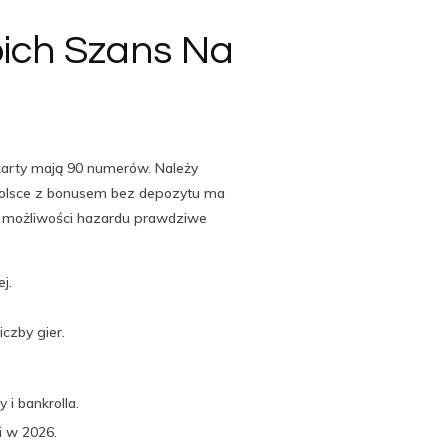
ich Szans Na
 karty mają 90 numerów. Należy
 polsce z bonusem bez depozytu ma
ych możliwości hazardu prawdziwe
j.
iczby gier.
 i bankrolla.
i w 2026.