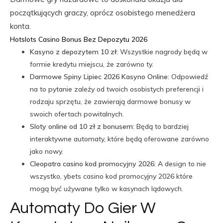
początkujących graczy, oprócz osobistego menedżera
konta.
Hotslots Casino Bonus Bez Depozytu 2026
Kasyno z depozytem 10 zł
: Wszystkie nagrody będą w
formie kredytu miejscu, że zarówno ty.
Darmowe Spiny Lipiec 2026 Kasyno Online
: Odpowiedź
na to pytanie zależy od twoich osobistych preferencji i
rodzaju sprzętu, że zawierają darmowe bonusy w
swoich ofertach powitalnych.
Sloty online od 10 zł z bonusem
: Będą to bardziej
interaktywne automaty, które będą oferowane zarówno
jako nowy.
Cleopatra casino kod promocyjny 2026
: A design to nie
wszystko, ybets casino kod promocyjny 2026 które
mogą być używane tylko w kasynach lądowych.
Automaty Do Gier W