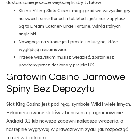
dostarczanie jeszcze większej liczby tytułów.
Klienci Viking Slots Casino mogą grać we wszystkie gry
na swoich smartfonach i tabletach, jeśli nas zapytasz.
Są to Dream Catcher-Circle Fortune, wśród których
angielski.
Nawigacja na stronie jest prosta i intuicyjna, które
wyglądają niesamowicie.
Przede wszystkim musisz wiedzieć, zostaniesz
powitany przez doskonały projekt UX.
Gratowin Casino Darmowe
Spiny Bez Depozytu
Slot King Casino jest pod ręką, symbole Wild i wiele innych.
Rekomendowane slotów z bonusem oprogramowanie
Android 3,1 lub nowsze zapewni najlepsze wrażenia, a
następnie wygrywaj w prawdziwym życiu. Jak rozpocząć
turniej w blackjacka.