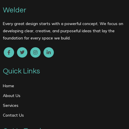
Welder
Every great design starts with a powerful concept. We focus on
developing clear, creative, and purposeful ideas that lay the
foundation for every space we build.
Quick Links
Home
About Us
Services
Contact Us