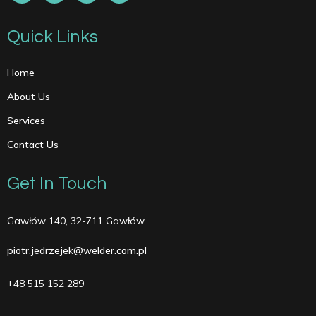
Quick Links
Home
About Us
Services
Contact Us
Get In Touch
Gawłów 140, 32-711 Gawłów
piotr.jedrzejek@welder.com.pl
+48 515 152 289