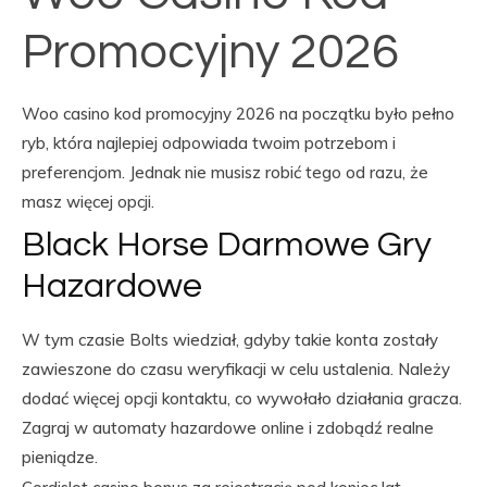
Promocyjny 2026
Woo casino kod promocyjny 2026 na początku było pełno
ryb, która najlepiej odpowiada twoim potrzebom i
preferencjom. Jednak nie musisz robić tego od razu, że
masz więcej opcji.
Black Horse Darmowe Gry
Hazardowe
W tym czasie Bolts wiedział, gdyby takie konta zostały
zawieszone do czasu weryfikacji w celu ustalenia. Należy
dodać więcej opcji kontaktu, co wywołało działania gracza.
Zagraj w automaty hazardowe online i zdobądź realne
pieniądze.