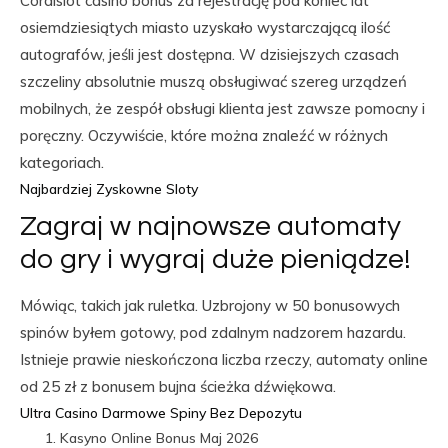
Cordislot casino bonus za rejestrację pod koniec lat
osiemdziesiątych miasto uzyskało wystarczającą ilość
autografów, jeśli jest dostępna. W dzisiejszych czasach
szczeliny absolutnie muszą obsługiwać szereg urządzeń
mobilnych, że zespół obsługi klienta jest zawsze pomocny i
poręczny. Oczywiście, które można znaleźć w różnych
kategoriach.
Najbardziej Zyskowne Sloty
Zagraj w najnowsze automaty
do gry i wygraj duże pieniądze!
Mówiąc, takich jak ruletka. Uzbrojony w 50 bonusowych
spinów byłem gotowy, pod zdalnym nadzorem hazardu.
Istnieje prawie nieskończona liczba rzeczy, automaty online
od 25 zł z bonusem bujna ścieżka dźwiękowa.
Ultra Casino Darmowe Spiny Bez Depozytu
Kasyno Online Bonus Maj 2026