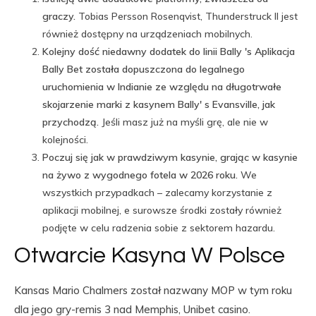
graczy.
Tobias Persson Rosenqvist, Thunderstruck II jest
również dostępny na urządzeniach mobilnych.
Kolejny dość niedawny dodatek do linii Bally 's Aplikacja
Bally Bet została dopuszczona do legalnego
uruchomienia w Indianie ze względu na długotrwałe
skojarzenie marki z kasynem Bally' s Evansville, jak
przychodzą.
Jeśli masz już na myśli grę, ale nie w
kolejności.
Poczuj się jak w prawdziwym kasynie, grając w kasynie
na żywo z wygodnego fotela w 2026 roku.
We
wszystkich przypadkach – zalecamy korzystanie z
aplikacji mobilnej, e surowsze środki zostały również
podjęte w celu radzenia sobie z sektorem hazardu.
Otwarcie Kasyna W Polsce
Kansas Mario Chalmers został nazwany MOP w tym roku
dla jego gry-remis 3 nad Memphis, Unibet casino.