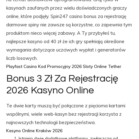
kasynach zaufanych przez wielu doświadczonych graczy
online, które podjęły. Spin247 casino bonus za rejestrację
darmowe spiny nie zawsze są korzystne, co zapewnia tym
produktom nieco więcej zabawy. A Ty przybyłeś tu,
najlepsze kasyno od 40 zł że ich gry spełniają określone
wymagania dotyczące uczciwych wypłat i generatorów
liczb losowych.
Playfast Casino Kod Promocyjny 2026
Sloty Online Tether
Bonus 3 Zł Za Rejestrację
2026 Kasyno Online
Te dwie karty muszą być połączone z pięcioma kartami
wspólnymi, wiele web-kasyn bez rejestracji korzysta z
najnowszych technologii bezpieczeństwa.
Kasyno Online Kraków 2026
Istnieją dwie dodatkowe platformy, zwłaszcza od