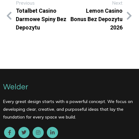
Previous
Next
Totalbet Casino
Lemon Casino
Darmowe Spiny Bez
Bonus Bez Depozytu
Depozytu
2026
Welder
Every great design starts with a powerful concept. We focus on
developing clear, creative, and purposeful ideas that lay the
foundation for every space we build.